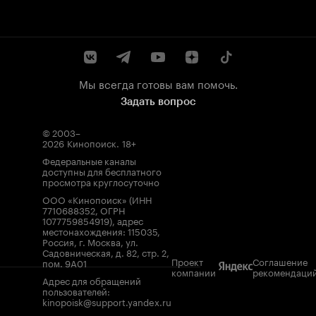
Мы всегда готовы вам помочь.
Задать вопрос
© 2003–
2026
Кинопоиск
.
18+
Федеральные каналы
доступны для бесплатного
просмотра круглосуточно
ООО «Кинопоиск» (ИНН
7710688352, ОГРН
1077759854919), адрес
местонахождения: 115035,
Россия, г. Москва, ул.
Садовническая, д. 82, стр. 2,
Проект
Соглашение
пом. 9А01
компании
рекомендаци
Адрес для обращений
пользователей:
kinopoisk@support.yandex.ru