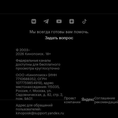
Мы всегда готовы вам помочь.
Задать вопрос
© 2003–
2026
Кинопоиск
.
18+
Федеральные каналы
доступны для бесплатного
просмотра круглосуточно
ООО «Кинопоиск» (ИНН
7710688352, ОГРН
1077759854919), адрес
местонахождения: 115035,
Россия, г. Москва, ул.
Садовническая, д. 82, стр. 2,
Проект
Соглашение
пом. 9А01
компании
рекомендаци
Адрес для обращений
пользователей:
kinopoisk@support.yandex.ru