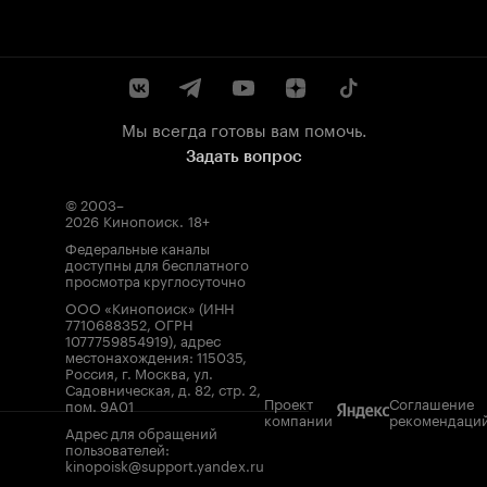
Мы всегда готовы вам помочь.
Задать вопрос
© 2003–
2026
Кинопоиск
.
18+
Федеральные каналы
доступны для бесплатного
просмотра круглосуточно
ООО «Кинопоиск» (ИНН
7710688352, ОГРН
1077759854919), адрес
местонахождения: 115035,
Россия, г. Москва, ул.
Садовническая, д. 82, стр. 2,
Проект
Соглашение
пом. 9А01
компании
рекомендаци
Адрес для обращений
пользователей:
kinopoisk@support.yandex.ru