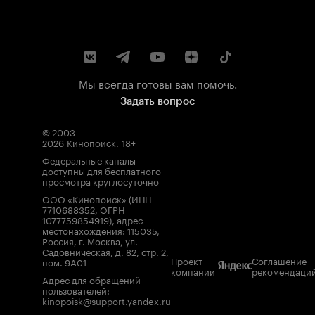
Мы всегда готовы вам помочь.
Задать вопрос
© 2003–
2026
Кинопоиск
.
18+
Федеральные каналы
доступны для бесплатного
просмотра круглосуточно
ООО «Кинопоиск» (ИНН
7710688352, ОГРН
1077759854919), адрес
местонахождения: 115035,
Россия, г. Москва, ул.
Садовническая, д. 82, стр. 2,
Проект
Соглашение
пом. 9А01
компании
рекомендаци
Адрес для обращений
пользователей:
kinopoisk@support.yandex.ru