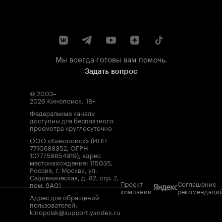
Мы всегда готовы вам помочь.
Задать вопрос
© 2003–
2026
Кинопоиск
.
18+
Федеральные каналы
доступны для бесплатного
просмотра круглосуточно
ООО «Кинопоиск» (ИНН
7710688352, ОГРН
1077759854919), адрес
местонахождения: 115035,
Россия, г. Москва, ул.
Садовническая, д. 82, стр. 2,
Проект
Соглашение
пом. 9А01
компании
рекомендаци
Адрес для обращений
пользователей:
kinopoisk@support.yandex.ru