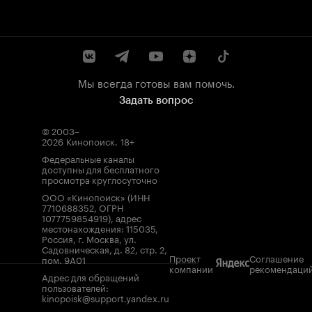
Мы всегда готовы вам помочь.
Задать вопрос
© 2003–
2026
Кинопоиск
.
18+
Федеральные каналы
доступны для бесплатного
просмотра круглосуточно
ООО «Кинопоиск» (ИНН
7710688352, ОГРН
1077759854919), адрес
местонахождения: 115035,
Россия, г. Москва, ул.
Садовническая, д. 82, стр. 2,
Проект
Соглашение
пом. 9А01
компании
рекомендаци
Адрес для обращений
пользователей:
kinopoisk@support.yandex.ru