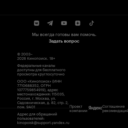
Мы всегда готовы вам помочь.
Задать вопрос
© 2003–
2026
Кинопоиск
.
18+
Федеральные каналы
доступны для бесплатного
просмотра круглосуточно
ООО «Кинопоиск» (ИНН
7710688352, ОГРН
1077759854919), адрес
местонахождения: 115035,
Россия, г. Москва, ул.
Садовническая, д. 82, стр. 2,
Проект
Соглашение
пом. 9А01
компании
рекомендаци
Адрес для обращений
пользователей:
kinopoisk@support.yandex.ru