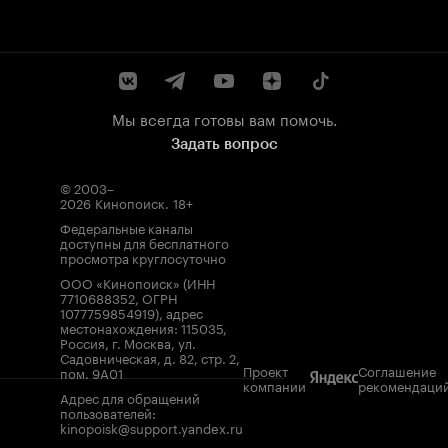
Мы всегда готовы вам помочь.
Задать вопрос
© 2003–
2026
Кинопоиск
.
18+
Федеральные каналы
доступны для бесплатного
просмотра круглосуточно
ООО «Кинопоиск» (ИНН
7710688352, ОГРН
1077759854919), адрес
местонахождения: 115035,
Россия, г. Москва, ул.
Садовническая, д. 82, стр. 2,
Проект
Соглашение
пом. 9А01
компании
рекомендаци
Адрес для обращений
пользователей:
kinopoisk@support.yandex.ru