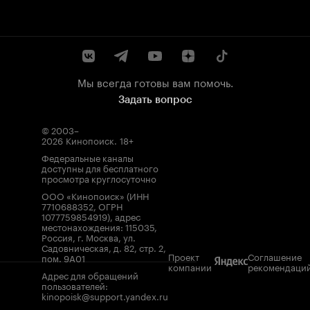
Мы всегда готовы вам помочь.
Задать вопрос
© 2003–
2026
Кинопоиск
.
18+
Федеральные каналы
доступны для бесплатного
просмотра круглосуточно
ООО «Кинопоиск» (ИНН
7710688352, ОГРН
1077759854919), адрес
местонахождения: 115035,
Россия, г. Москва, ул.
Садовническая, д. 82, стр. 2,
Проект
Соглашение
пом. 9А01
компании
рекомендаци
Адрес для обращений
пользователей:
kinopoisk@support.yandex.ru