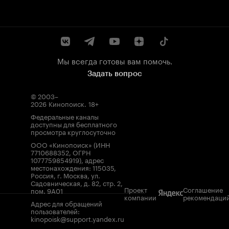
Мы всегда готовы вам помочь.
Задать вопрос
© 2003–
2026
Кинопоиск
.
18+
Федеральные каналы
доступны для бесплатного
просмотра круглосуточно
ООО «Кинопоиск» (ИНН
7710688352, ОГРН
1077759854919), адрес
местонахождения: 115035,
Россия, г. Москва, ул.
Садовническая, д. 82, стр. 2,
Проект
Соглашение
пом. 9А01
компании
рекомендаци
Адрес для обращений
пользователей:
kinopoisk@support.yandex.ru