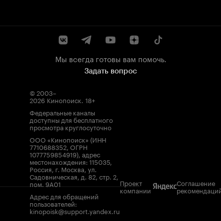
Мы всегда готовы вам помочь.
Задать вопрос
© 2003–
2026
Кинопоиск
.
18+
Федеральные каналы
доступны для бесплатного
просмотра круглосуточно
ООО «Кинопоиск» (ИНН
7710688352, ОГРН
1077759854919), адрес
местонахождения: 115035,
Россия, г. Москва, ул.
Садовническая, д. 82, стр. 2,
Проект
Соглашение
пом. 9А01
компании
рекомендаци
Адрес для обращений
пользователей:
kinopoisk@support.yandex.ru