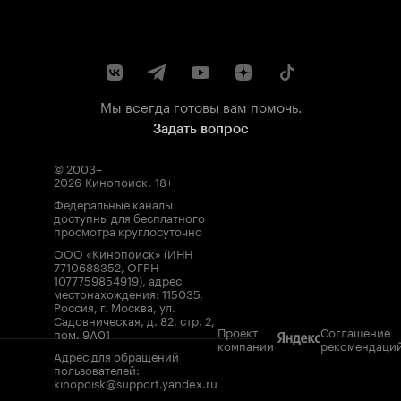
Мы всегда готовы вам помочь.
Задать вопрос
© 2003–
2026
Кинопоиск
.
18+
Федеральные каналы
доступны для бесплатного
просмотра круглосуточно
ООО «Кинопоиск» (ИНН
7710688352, ОГРН
1077759854919), адрес
местонахождения: 115035,
Россия, г. Москва, ул.
Садовническая, д. 82, стр. 2,
Проект
Соглашение
пом. 9А01
компании
рекомендаци
Адрес для обращений
пользователей:
kinopoisk@support.yandex.ru