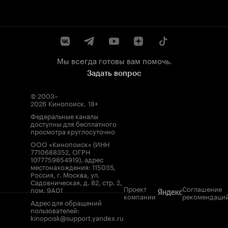
Мы всегда готовы вам помочь.
Задать вопрос
© 2003–
2026
Кинопоиск
.
18+
Федеральные каналы
доступны для бесплатного
просмотра круглосуточно
ООО «Кинопоиск» (ИНН
7710688352, ОГРН
1077759854919), адрес
местонахождения: 115035,
Россия, г. Москва, ул.
Садовническая, д. 82, стр. 2,
Проект
Соглашение
пом. 9А01
компании
рекомендаци
Адрес для обращений
пользователей:
kinopoisk@support.yandex.ru