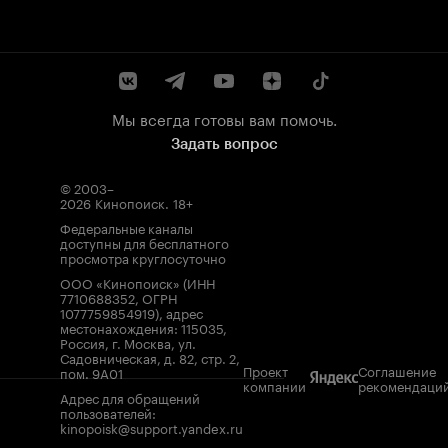
Мы всегда готовы вам помочь.
Задать вопрос
© 2003–
2026
Кинопоиск
.
18+
Федеральные каналы
доступны для бесплатного
просмотра круглосуточно
ООО «Кинопоиск» (ИНН
7710688352, ОГРН
1077759854919), адрес
местонахождения: 115035,
Россия, г. Москва, ул.
Садовническая, д. 82, стр. 2,
Проект
Соглашение
пом. 9А01
компании
рекомендаци
Адрес для обращений
пользователей:
kinopoisk@support.yandex.ru