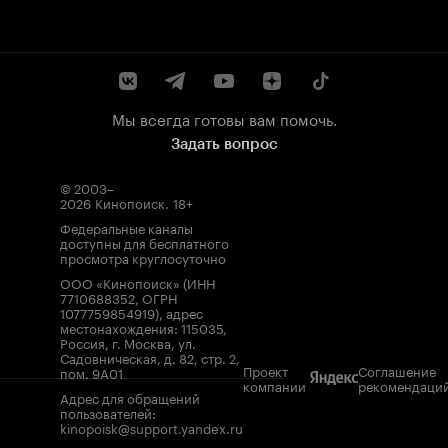
Мы всегда готовы вам помочь.
Задать вопрос
© 2003–
2026
Кинопоиск
.
18+
Федеральные каналы
доступны для бесплатного
просмотра круглосуточно
ООО «Кинопоиск» (ИНН
7710688352, ОГРН
1077759854919), адрес
местонахождения: 115035,
Россия, г. Москва, ул.
Садовническая, д. 82, стр. 2,
Проект
Соглашение
пом. 9А01
компании
рекомендаци
Адрес для обращений
пользователей:
kinopoisk@support.yandex.ru