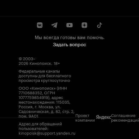
Мы всегда готовы вам помочь.
Задать вопрос
© 2003–
2026
Кинопоиск
.
18+
Федеральные каналы
доступны для бесплатного
просмотра круглосуточно
ООО «Кинопоиск» (ИНН
7710688352, ОГРН
1077759854919), адрес
местонахождения: 115035,
Россия, г. Москва, ул.
Садовническая, д. 82, стр. 2,
Проект
Соглашение
пом. 9А01
компании
рекомендаци
Адрес для обращений
пользователей:
kinopoisk@support.yandex.ru