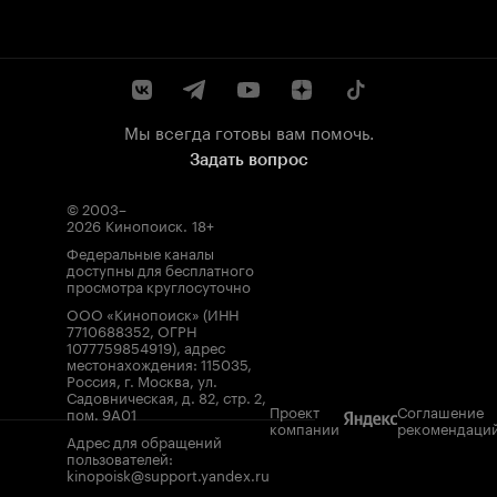
Мы всегда готовы вам помочь.
Задать вопрос
© 2003–
2026
Кинопоиск
.
18+
Федеральные каналы
доступны для бесплатного
просмотра круглосуточно
ООО «Кинопоиск» (ИНН
7710688352, ОГРН
1077759854919), адрес
местонахождения: 115035,
Россия, г. Москва, ул.
Садовническая, д. 82, стр. 2,
Проект
Соглашение
пом. 9А01
компании
рекомендаци
Адрес для обращений
пользователей:
kinopoisk@support.yandex.ru