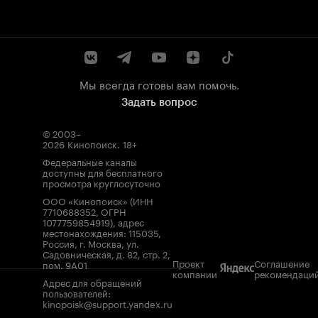
Мы всегда готовы вам помочь.
Задать вопрос
© 2003–
2026
Кинопоиск
.
18+
Федеральные каналы
доступны для бесплатного
просмотра круглосуточно
ООО «Кинопоиск» (ИНН
7710688352, ОГРН
1077759854919), адрес
местонахождения: 115035,
Россия, г. Москва, ул.
Садовническая, д. 82, стр. 2,
Проект
Соглашение
пом. 9А01
компании
рекомендаци
Адрес для обращений
пользователей:
kinopoisk@support.yandex.ru