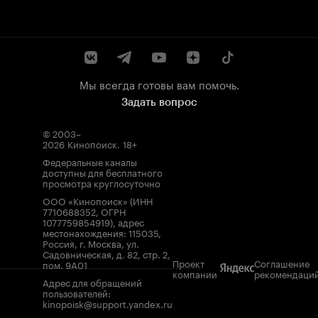
Мы всегда готовы вам помочь.
Задать вопрос
© 2003–
2026
Кинопоиск
.
18+
Федеральные каналы
доступны для бесплатного
просмотра круглосуточно
ООО «Кинопоиск» (ИНН
7710688352, ОГРН
1077759854919), адрес
местонахождения: 115035,
Россия, г. Москва, ул.
Садовническая, д. 82, стр. 2,
Проект
Соглашение
пом. 9А01
компании
рекомендаци
Адрес для обращений
пользователей:
kinopoisk@support.yandex.ru