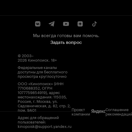
Мы всегда готовы вам помочь.
Задать вопрос
© 2003–
2026
Кинопоиск
.
18+
Федеральные каналы
доступны для бесплатного
просмотра круглосуточно
ООО «Кинопоиск» (ИНН
7710688352, ОГРН
1077759854919), адрес
местонахождения: 115035,
Россия, г. Москва, ул.
Садовническая, д. 82, стр. 2,
Проект
Соглашение
пом. 9А01
компании
рекомендаци
Адрес для обращений
пользователей:
kinopoisk@support.yandex.ru