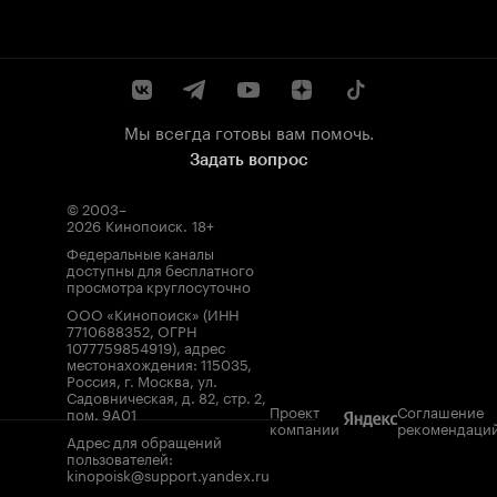
Мы всегда готовы вам помочь.
Задать вопрос
© 2003–
2026
Кинопоиск
.
18+
Федеральные каналы
доступны для бесплатного
просмотра круглосуточно
ООО «Кинопоиск» (ИНН
7710688352, ОГРН
1077759854919), адрес
местонахождения: 115035,
Россия, г. Москва, ул.
Садовническая, д. 82, стр. 2,
Проект
Соглашение
пом. 9А01
компании
рекомендаци
Адрес для обращений
пользователей:
kinopoisk@support.yandex.ru