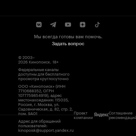
Мы всегда готовы вам помочь.
Задать вопрос
© 2003–
2026
Кинопоиск
.
18+
Федеральные каналы
доступны для бесплатного
просмотра круглосуточно
ООО «Кинопоиск» (ИНН
7710688352, ОГРН
1077759854919), адрес
местонахождения: 115035,
Россия, г. Москва, ул.
Садовническая, д. 82, стр. 2,
Проект
Соглашение
пом. 9А01
компании
рекомендаци
Адрес для обращений
пользователей:
kinopoisk@support.yandex.ru