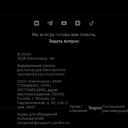
Мы всегда готовы вам помочь.
Задать вопрос
© 2003–
2026
Кинопоиск
.
18+
Федеральные каналы
доступны для бесплатного
просмотра круглосуточно
ООО «Кинопоиск» (ИНН
7710688352, ОГРН
1077759854919), адрес
местонахождения: 115035,
Россия, г. Москва, ул.
Садовническая, д. 82, стр. 2,
Проект
Соглашение
пом. 9А01
компании
рекомендаци
Адрес для обращений
пользователей:
kinopoisk@support.yandex.ru