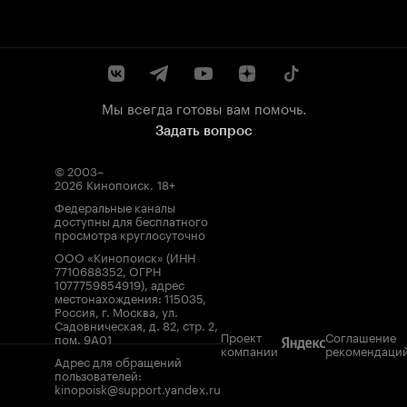
Мы всегда готовы вам помочь.
Задать вопрос
© 2003–
2026
Кинопоиск
.
18+
Федеральные каналы
доступны для бесплатного
просмотра круглосуточно
ООО «Кинопоиск» (ИНН
7710688352, ОГРН
1077759854919), адрес
местонахождения: 115035,
Россия, г. Москва, ул.
Садовническая, д. 82, стр. 2,
Проект
Соглашение
пом. 9А01
компании
рекомендаци
Адрес для обращений
пользователей:
kinopoisk@support.yandex.ru