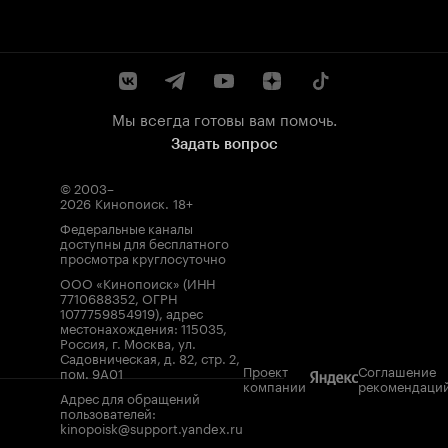
Мы всегда готовы вам помочь.
Задать вопрос
© 2003–
2026
Кинопоиск
.
18+
Федеральные каналы
доступны для бесплатного
просмотра круглосуточно
ООО «Кинопоиск» (ИНН
7710688352, ОГРН
1077759854919), адрес
местонахождения: 115035,
Россия, г. Москва, ул.
Садовническая, д. 82, стр. 2,
Проект
Соглашение
пом. 9А01
компании
рекомендаци
Адрес для обращений
пользователей:
kinopoisk@support.yandex.ru