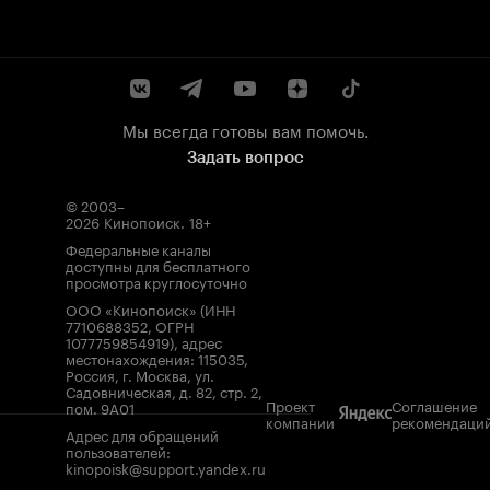
Мы всегда готовы вам помочь.
Задать вопрос
© 2003–
2026
Кинопоиск
.
18+
Федеральные каналы
доступны для бесплатного
просмотра круглосуточно
ООО «Кинопоиск» (ИНН
7710688352, ОГРН
1077759854919), адрес
местонахождения: 115035,
Россия, г. Москва, ул.
Садовническая, д. 82, стр. 2,
Проект
Соглашение
пом. 9А01
компании
рекомендаци
Адрес для обращений
пользователей:
kinopoisk@support.yandex.ru