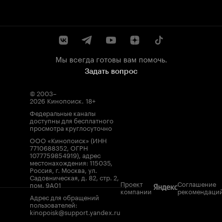
Мы всегда готовы вам помочь.
Задать вопрос
© 2003–
2026
Кинопоиск
.
18+
Федеральные каналы
доступны для бесплатного
просмотра круглосуточно
ООО «Кинопоиск» (ИНН
7710688352, ОГРН
1077759854919), адрес
местонахождения: 115035,
Россия, г. Москва, ул.
Садовническая, д. 82, стр. 2,
Проект
Соглашение
пом. 9А01
компании
рекомендаци
Адрес для обращений
пользователей:
kinopoisk@support.yandex.ru