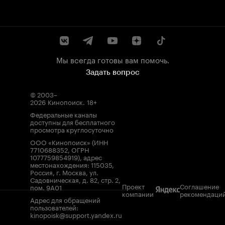
Мы всегда готовы вам помочь.
Задать вопрос
© 2003–
2026
Кинопоиск
.
18+
Федеральные каналы
доступны для бесплатного
просмотра круглосуточно
ООО «Кинопоиск» (ИНН
7710688352, ОГРН
1077759854919), адрес
местонахождения: 115035,
Россия, г. Москва, ул.
Садовническая, д. 82, стр. 2,
Проект
Соглашение
пом. 9А01
компании
рекомендаци
Адрес для обращений
пользователей:
kinopoisk@support.yandex.ru