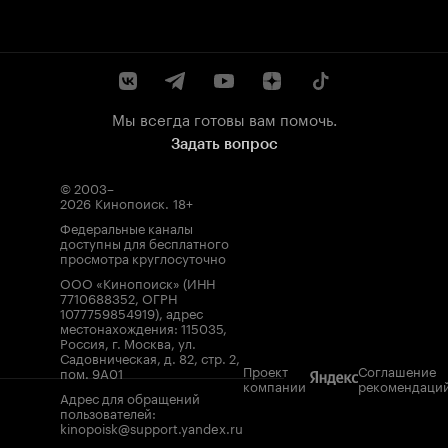
Мы всегда готовы вам помочь.
Задать вопрос
© 2003–
2026
Кинопоиск
.
18+
Федеральные каналы
доступны для бесплатного
просмотра круглосуточно
ООО «Кинопоиск» (ИНН
7710688352, ОГРН
1077759854919), адрес
местонахождения: 115035,
Россия, г. Москва, ул.
Садовническая, д. 82, стр. 2,
Проект
Соглашение
пом. 9А01
компании
рекомендаци
Адрес для обращений
пользователей:
kinopoisk@support.yandex.ru