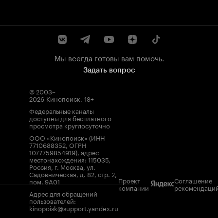
Мы всегда готовы вам помочь.
Задать вопрос
© 2003–
2026
Кинопоиск
.
18+
Федеральные каналы
доступны для бесплатного
просмотра круглосуточно
ООО «Кинопоиск» (ИНН
7710688352, ОГРН
1077759854919), адрес
местонахождения: 115035,
Россия, г. Москва, ул.
Садовническая, д. 82, стр. 2,
Проект
Соглашение
пом. 9А01
компании
рекомендаци
Адрес для обращений
пользователей:
kinopoisk@support.yandex.ru