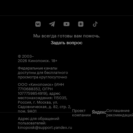
Мы всегда готовы вам помочь.
Задать вопрос
© 2003–
2026
Кинопоиск
.
18+
Федеральные каналы
доступны для бесплатного
просмотра круглосуточно
ООО «Кинопоиск» (ИНН
7710688352, ОГРН
1077759854919), адрес
местонахождения: 115035,
Россия, г. Москва, ул.
Садовническая, д. 82, стр. 2,
Проект
Соглашение
пом. 9А01
компании
рекомендаци
Адрес для обращений
пользователей:
kinopoisk@support.yandex.ru