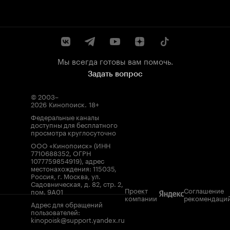
Мы всегда готовы вам помочь.
Задать вопрос
© 2003–
2026
Кинопоиск
.
18+
Федеральные каналы
доступны для бесплатного
просмотра круглосуточно
ООО «Кинопоиск» (ИНН
7710688352, ОГРН
1077759854919), адрес
местонахождения: 115035,
Россия, г. Москва, ул.
Садовническая, д. 82, стр. 2,
Проект
Соглашение
пом. 9А01
компании
рекомендаци
Адрес для обращений
пользователей:
kinopoisk@support.yandex.ru