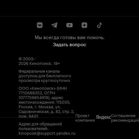
Мы всегда готовы вам помочь.
Задать вопрос
© 2003–
2026
Кинопоиск
.
18+
Федеральные каналы
доступны для бесплатного
просмотра круглосуточно
ООО «Кинопоиск» (ИНН
7710688352, ОГРН
1077759854919), адрес
местонахождения: 115035,
Россия, г. Москва, ул.
Садовническая, д. 82, стр. 2,
Проект
Соглашение
пом. 9А01
компании
рекомендаци
Адрес для обращений
пользователей:
kinopoisk@support.yandex.ru