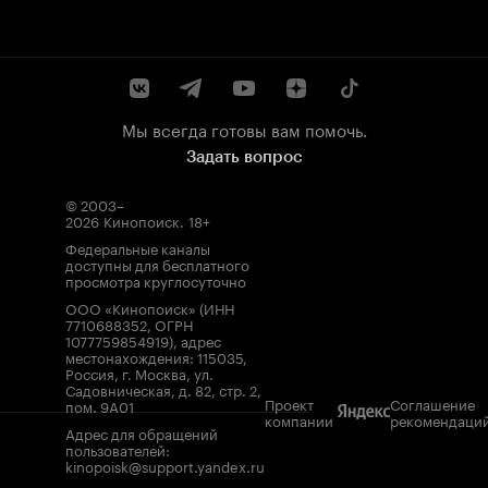
Мы всегда готовы вам помочь.
Задать вопрос
© 2003–
2026
Кинопоиск
.
18+
Федеральные каналы
доступны для бесплатного
просмотра круглосуточно
ООО «Кинопоиск» (ИНН
7710688352, ОГРН
1077759854919), адрес
местонахождения: 115035,
Россия, г. Москва, ул.
Садовническая, д. 82, стр. 2,
Проект
Соглашение
пом. 9А01
компании
рекомендаци
Адрес для обращений
пользователей:
kinopoisk@support.yandex.ru