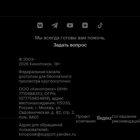
Мы всегда готовы вам помочь.
Задать вопрос
© 2003–
2026
Кинопоиск
.
18+
Федеральные каналы
доступны для бесплатного
просмотра круглосуточно
ООО «Кинопоиск» (ИНН
7710688352, ОГРН
1077759854919), адрес
местонахождения: 115035,
Россия, г. Москва, ул.
Садовническая, д. 82, стр. 2,
Проект
Соглашение
пом. 9А01
компании
рекомендаци
Адрес для обращений
пользователей:
kinopoisk@support.yandex.ru