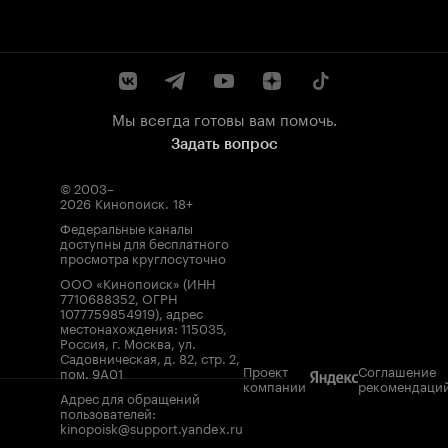
Мы всегда готовы вам помочь.
Задать вопрос
© 2003–
2026
Кинопоиск
.
18+
Федеральные каналы
доступны для бесплатного
просмотра круглосуточно
ООО «Кинопоиск» (ИНН
7710688352, ОГРН
1077759854919), адрес
местонахождения: 115035,
Россия, г. Москва, ул.
Садовническая, д. 82, стр. 2,
Проект
Соглашение
пом. 9А01
компании
рекомендаци
Адрес для обращений
пользователей:
kinopoisk@support.yandex.ru