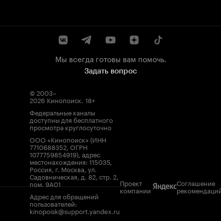
Мы всегда готовы вам помочь.
Задать вопрос
© 2003–
2026
Кинопоиск
.
18+
Федеральные каналы
доступны для бесплатного
просмотра круглосуточно
ООО «Кинопоиск» (ИНН
7710688352, ОГРН
1077759854919), адрес
местонахождения: 115035,
Россия, г. Москва, ул.
Садовническая, д. 82, стр. 2,
Проект
Соглашение
пом. 9А01
компании
рекомендаци
Адрес для обращений
пользователей:
kinopoisk@support.yandex.ru