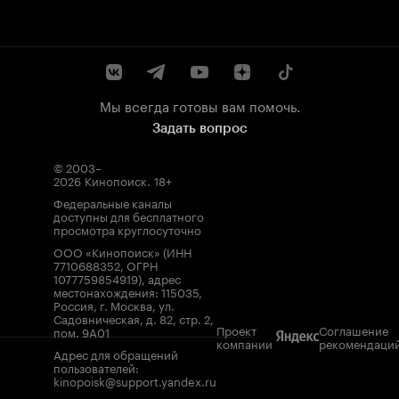
Мы всегда готовы вам помочь.
Задать вопрос
© 2003–
2026
Кинопоиск
.
18+
Федеральные каналы
доступны для бесплатного
просмотра круглосуточно
ООО «Кинопоиск» (ИНН
7710688352, ОГРН
1077759854919), адрес
местонахождения: 115035,
Россия, г. Москва, ул.
Садовническая, д. 82, стр. 2,
Проект
Соглашение
пом. 9А01
компании
рекомендаци
Адрес для обращений
пользователей:
kinopoisk@support.yandex.ru