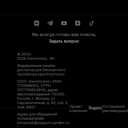
Мы всегда готовы вам помочь.
Задать вопрос
© 2003–
2026
Кинопоиск
.
18+
Федеральные каналы
доступны для бесплатного
просмотра круглосуточно
ООО «Кинопоиск» (ИНН
7710688352, ОГРН
1077759854919), адрес
местонахождения: 115035,
Россия, г. Москва, ул.
Садовническая, д. 82, стр. 2,
Проект
Соглашение
пом. 9А01
компании
рекомендаци
Адрес для обращений
пользователей:
kinopoisk@support.yandex.ru