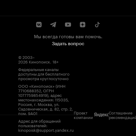
Мы всегда готовы вам помочь.
Задать вопрос
© 2003–
2026
Кинопоиск
.
18+
Федеральные каналы
доступны для бесплатного
просмотра круглосуточно
ООО «Кинопоиск» (ИНН
7710688352, ОГРН
1077759854919), адрес
местонахождения: 115035,
Россия, г. Москва, ул.
Садовническая, д. 82, стр. 2,
Проект
Соглашение
пом. 9А01
компании
рекомендаци
Адрес для обращений
пользователей:
kinopoisk@support.yandex.ru