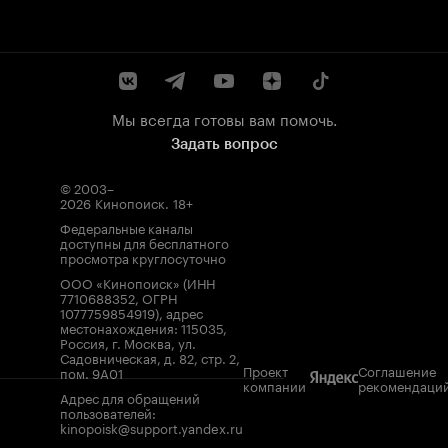
Мы всегда готовы вам помочь.
Задать вопрос
© 2003–
2026
Кинопоиск
.
18+
Федеральные каналы
доступны для бесплатного
просмотра круглосуточно
ООО «Кинопоиск» (ИНН
7710688352, ОГРН
1077759854919), адрес
местонахождения: 115035,
Россия, г. Москва, ул.
Садовническая, д. 82, стр. 2,
Проект
Соглашение
пом. 9А01
компании
рекомендаци
Адрес для обращений
пользователей:
kinopoisk@support.yandex.ru