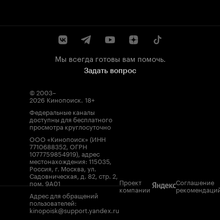
Мы всегда готовы вам помочь.
Задать вопрос
© 2003–
2026
Кинопоиск
.
18+
Федеральные каналы
доступны для бесплатного
просмотра круглосуточно
ООО «Кинопоиск» (ИНН
7710688352, ОГРН
1077759854919), адрес
местонахождения: 115035,
Россия, г. Москва, ул.
Садовническая, д. 82, стр. 2,
Проект
Соглашение
пом. 9А01
компании
рекомендаци
Адрес для обращений
пользователей:
kinopoisk@support.yandex.ru