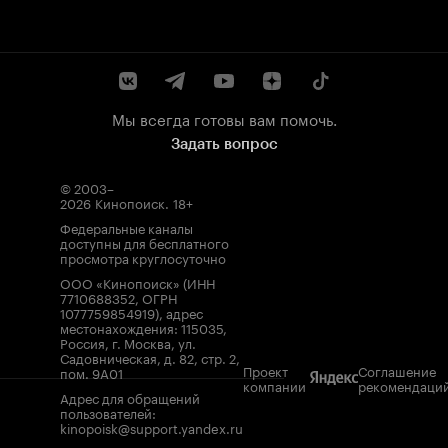
Мы всегда готовы вам помочь.
Задать вопрос
© 2003–
2026
Кинопоиск
.
18+
Федеральные каналы
доступны для бесплатного
просмотра круглосуточно
ООО «Кинопоиск» (ИНН
7710688352, ОГРН
1077759854919), адрес
местонахождения: 115035,
Россия, г. Москва, ул.
Садовническая, д. 82, стр. 2,
Проект
Соглашение
пом. 9А01
компании
рекомендаци
Адрес для обращений
пользователей:
kinopoisk@support.yandex.ru