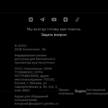
Мы всегда готовы вам помочь.
Задать вопрос
© 2003–
2026
Кинопоиск
.
18+
Федеральные каналы
доступны для бесплатного
просмотра круглосуточно
ООО «Кинопоиск» (ИНН
7710688352, ОГРН
1077759854919), адрес
местонахождения: 115035,
Россия, г. Москва, ул.
Садовническая, д. 82, стр. 2,
Проект
Соглашение
пом. 9А01
компании
рекомендаци
Адрес для обращений
пользователей:
kinopoisk@support.yandex.ru