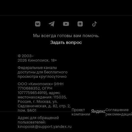
Мы всегда готовы вам помочь.
Задать вопрос
© 2003–
2026
Кинопоиск
.
18+
Федеральные каналы
доступны для бесплатного
просмотра круглосуточно
ООО «Кинопоиск» (ИНН
7710688352, ОГРН
1077759854919), адрес
местонахождения: 115035,
Россия, г. Москва, ул.
Садовническая, д. 82, стр. 2,
Проект
Соглашение
пом. 9А01
компании
рекомендаци
Адрес для обращений
пользователей:
kinopoisk@support.yandex.ru