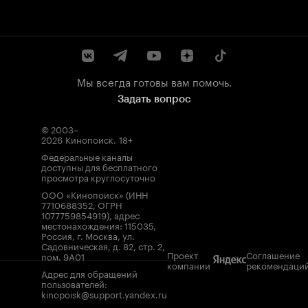
Мы всегда готовы вам помочь.
Задать вопрос
© 2003–
2026
Кинопоиск
.
18+
Федеральные каналы
доступны для бесплатного
просмотра круглосуточно
ООО «Кинопоиск» (ИНН
7710688352, ОГРН
1077759854919), адрес
местонахождения: 115035,
Россия, г. Москва, ул.
Садовническая, д. 82, стр. 2,
Проект
Соглашение
пом. 9А01
компании
рекомендаци
Адрес для обращений
пользователей:
kinopoisk@support.yandex.ru