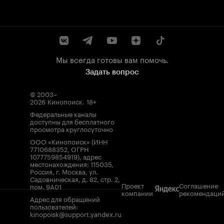
Мы всегда готовы вам помочь.
Задать вопрос
© 2003–
2026
Кинопоиск
.
18+
Федеральные каналы
доступны для бесплатного
просмотра круглосуточно
ООО «Кинопоиск» (ИНН
7710688352, ОГРН
1077759854919), адрес
местонахождения: 115035,
Россия, г. Москва, ул.
Садовническая, д. 82, стр. 2,
Проект
Соглашение
пом. 9А01
компании
рекомендаци
Адрес для обращений
пользователей:
kinopoisk@support.yandex.ru