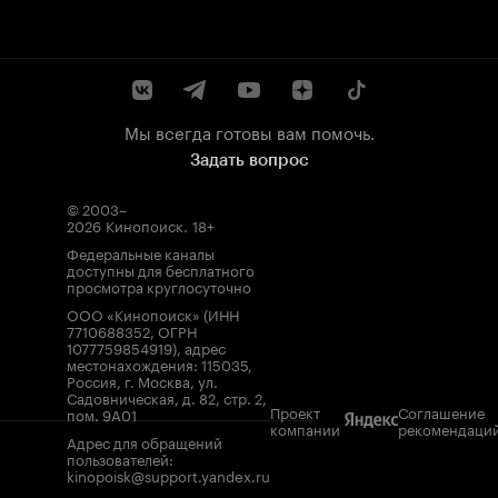
Мы всегда готовы вам помочь.
Задать вопрос
© 2003–
2026
Кинопоиск
.
18+
Федеральные каналы
доступны для бесплатного
просмотра круглосуточно
ООО «Кинопоиск» (ИНН
7710688352, ОГРН
1077759854919), адрес
местонахождения: 115035,
Россия, г. Москва, ул.
Садовническая, д. 82, стр. 2,
Проект
Соглашение
пом. 9А01
компании
рекомендаци
Адрес для обращений
пользователей:
kinopoisk@support.yandex.ru