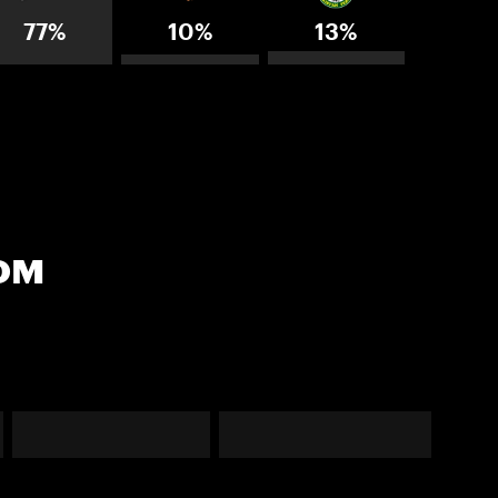
77%
10%
13%
ом