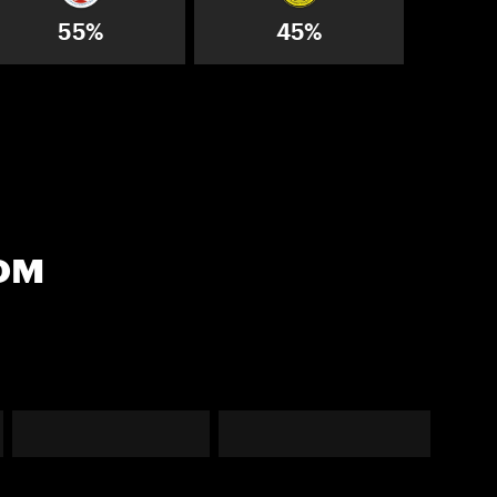
55%
45%
ом